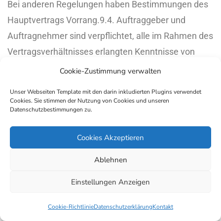
Bei anderen Regelungen haben Bestimmungen des
Hauptvertrags Vorrang.
9.4. Auftraggeber und
Auftragnehmer sind verpflichtet, alle im Rahmen des
Vertragsverhältnisses erlangten Kenntnisse von
Geschäftsgeheimnissen und
Cookie-Zustimmung verwalten
Datensicherheitsmaßnahmen des jeweils anderen
Unser Webseiten Template mit den darin inkludierten Plugins verwendet
Vertragspartners, auch über die Beendigung des
Cookies. Sie stimmen der Nutzung von Cookies und unseren
Datenschutzbestimmungen zu.
Vertragsverhältnisses hinaus, als vertraulich zu
behandeln. Bestehen Zweifel, ob eine Information
Cookies Akzeptieren
der Geheimhaltungspflicht unterliegt, ist sie bis zur
Ablehnen
schriftlichen Freigabe durch den anderen
Vertragspartner als vertraulich zu behandeln.
9.5. Es
Einstellungen Anzeigen
obliegt dem Auftraggeber für die Umsetzung von
Cookie-Richtlinie
Datenschutzerklärung
Kontakt
Web-Projekten und -Anwendungen ausschließlich