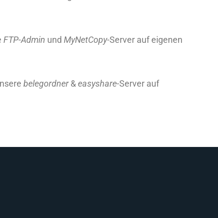
e
FTP-Admin
und
MyNetCopy
-Server auf eigenen
unsere
belegordner
&
easyshare
-Server auf