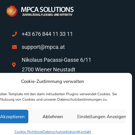
+43 676 844 11 33 11
support@mpca.at
Nikolaus Pacassi-Gasse 6/11
2700 Wiener Neustadt
Cookie-Zustimmung verwalten
Dr. Fuchsgasse 4/5/10
2000 Stockerau
ten Template mit den darin inkludierten Plugins verwendet Cookies. Sie
 Nutzung von Cookies und unseren Datenschutzbestimmungen zu.
 Akzeptieren
Ablehnen
Einstellungen Anzeigen
|
Disclaimer
|
Datenschutz
|
AGB´s
|
Impressum
Cookie-Richtlinie
Datenschutzerklärung
Kontakt