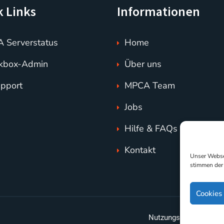
k Links
Informationen
 Serverstatus
Home
kbox-Admin
Über uns
upport
MPCA Team
Jobs
Hilfe & FAQs
Kontakt
Unser Websei
stimmen der
Cookies
Nutzungsbedingungen