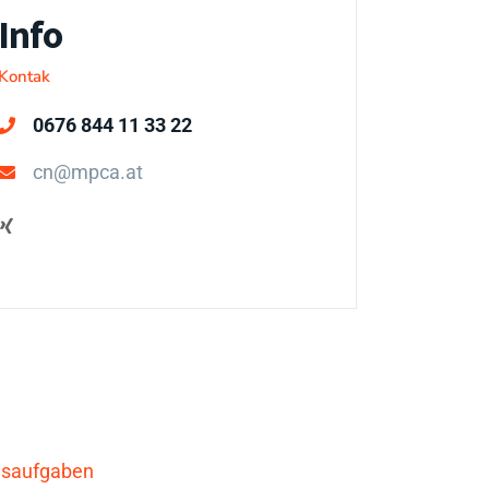
Info
Kontak
0676 844 11 33 22
cn@mpca.at
gsaufgaben