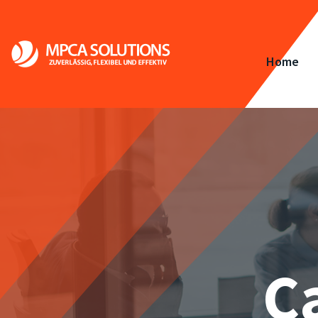
Home
C