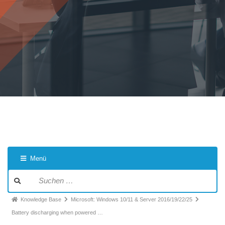
Menü
Knowledge Base
Microsoft: Windows 10/11 & Server 2016/19/22/25
Battery discharging when powered …