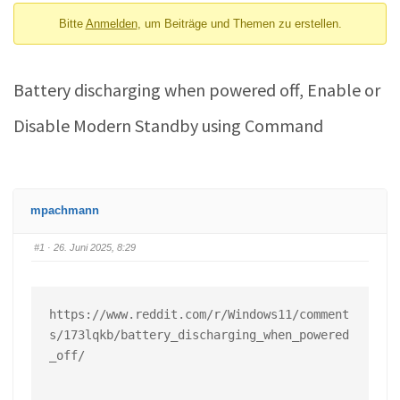
Bitte
Anmelden
, um Beiträge und Themen zu erstellen.
Battery discharging when powered off, Enable or
Disable Modern Standby using Command
mpachmann
#1
· 26. Juni 2025, 8:29
https://www.reddit.com/r/Windows11/comment
s/173lqkb/battery_discharging_when_powered
_off/
