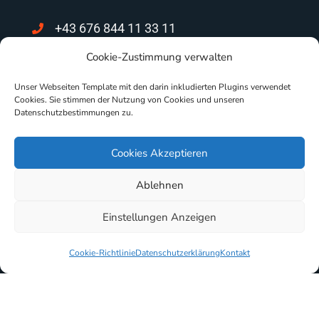
+43 676 844 11 33 11
Cookie-Zustimmung verwalten
support@mpca.at
Unser Webseiten Template mit den darin inkludierten Plugins verwendet
Nikolaus Pacassi-Gasse 6/11
Cookies. Sie stimmen der Nutzung von Cookies und unseren
2700 Wiener Neustadt
Datenschutzbestimmungen zu.
Dr. Fuchsgasse 4/5/10
Cookies Akzeptieren
2000 Stockerau
Ablehnen
Einstellungen Anzeigen
Cookie-Richtlinie
Datenschutzerklärung
Kontakt
Copyright © 2025 All Rights Reserved
Nutzungsbedingungen
|
Disclaimer
|
Datenschutz
|
AGB´s
|
Impressum