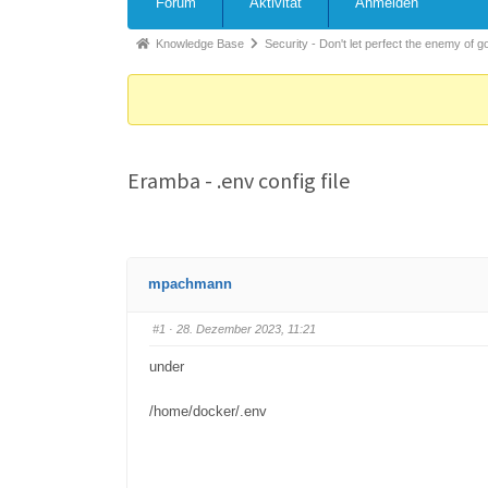
Forum
Aktivität
Anmelden
Knowledge Base
Security - Don't let perfect the enemy o
Eramba - .env config file
mpachmann
#1
· 28. Dezember 2023, 11:21
under
/home/docker/.env