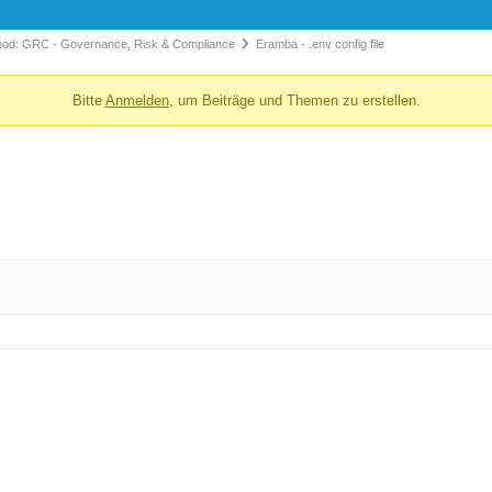
f good: GRC - Governance, Risk & Compliance
Eramba - .env config file
Bitte
Anmelden
, um Beiträge und Themen zu erstellen.