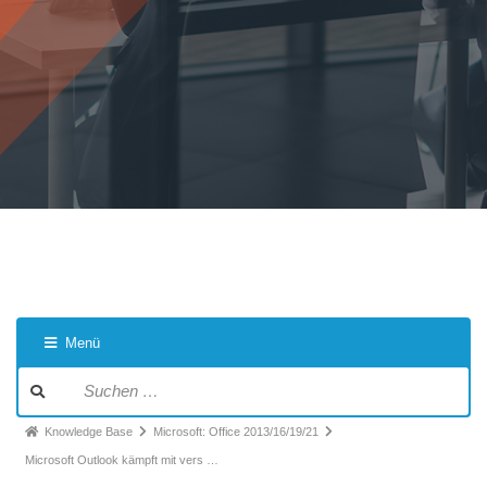
Menü
Knowledge Base
Microsoft: Office 2013/16/19/21
Microsoft Outlook kämpft mit vers …