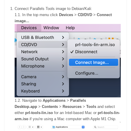
Connect Parallels Tools image to Debian/Kali:
1.1. In the top menu click
Devices
>
CD/DVD
>
Connect
image...
1.2. Navigate to
Applications
>
Parallels
Desktop.app
>
Contents
>
Resources
>
Tools
and select
either
prl-tools-lin.iso
for an Intel-based Mac or
prl-tools-lin-
arm.iso
if you're using a Mac computer with Apple M1 Chip.