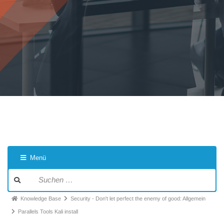
Menü
Knowledge Base
Security - Don't let perfect the enemy of good: Allgemein
Parallels Tools Kali install