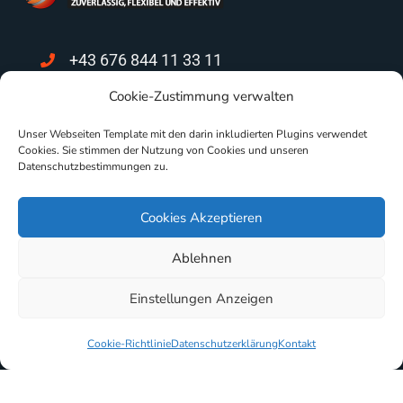
+43 676 844 11 33 11
Cookie-Zustimmung verwalten
support@mpca.at
Unser Webseiten Template mit den darin inkludierten Plugins verwendet
Nikolaus Pacassi-Gasse 6/11
Cookies. Sie stimmen der Nutzung von Cookies und unseren
2700 Wiener Neustadt
Datenschutzbestimmungen zu.
Dr. Fuchsgasse 4/5/10
Cookies Akzeptieren
2000 Stockerau
Ablehnen
Einstellungen Anzeigen
Cookie-Richtlinie
Datenschutzerklärung
Kontakt
Copyright © 2025 All Rights Reserved
Nutzungsbedingungen
|
Disclaimer
|
Datenschutz
|