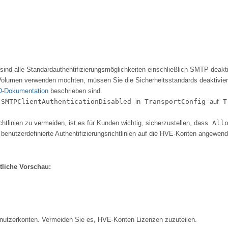
, sind alle Standardauthentifizierungsmöglichkeiten einschließlich SMTP deak
Volumen verwenden möchten, müssen Sie die Sicherheitsstandards deaktivieren
ID-Dokumentation
beschrieben sind.
SMTPClientAuthenticationDisabled
in
TransportConfig
auf
T
htlinien zu vermeiden, ist es für Kunden wichtig, sicherzustellen, dass
All
 benutzerdefinierte Authentifizierungsrichtlinien auf die HVE-Konten angewen
tliche Vorschau:
nutzerkonten. Vermeiden Sie es, HVE-Konten Lizenzen zuzuteilen.