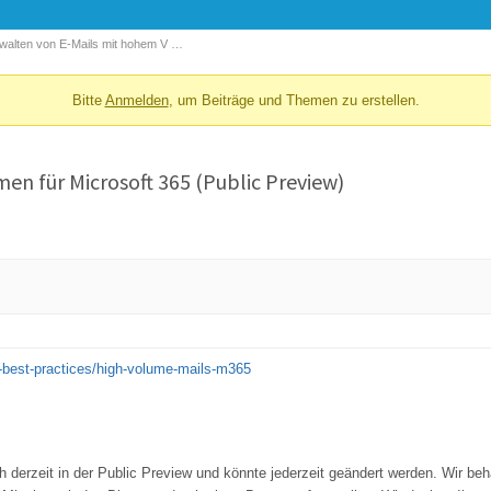
walten von E-Mails mit hohem V …
Bitte
Anmelden
, um Beiträge und Themen zu erstellen.
en für Microsoft 365 (Public Preview)
w-best-practices/high-volume-mails-m365
 derzeit in der Public Preview und könnte jederzeit geändert werden. Wir beh